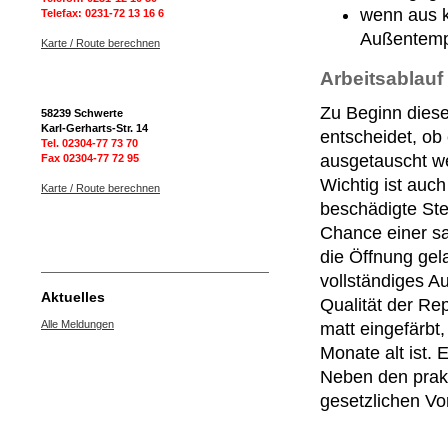
wenn aus k
Telefax: 0231-72 13 16 6
Außentempe
Karte / Route berechnen
Arbeitsablauf
Zu Beginn diese
5
8239 Schwerte
Karl-Gerharts-Str. 14
entscheidet, ob 
Tel. 02304-77 73 70
ausgetauscht w
Fax 02304-77 72 95
Wichtig ist auch
Karte / Route berechnen
beschädigte Stel
Chance einer s
die Öffnung ge
vollständiges A
Aktuelles
Qualität der Re
Alle Meldungen
matt eingefärb
Monate alt ist.
Neben den prak
gesetzlichen Vo