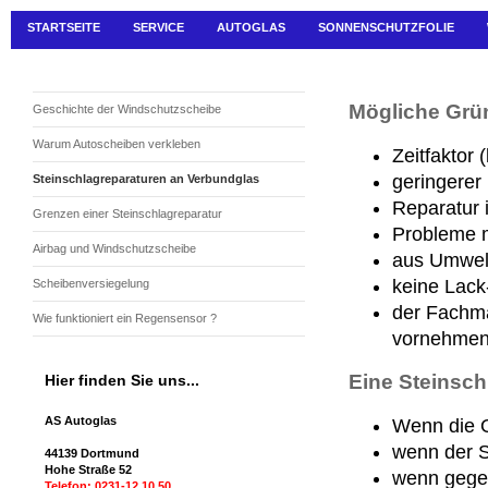
STARTSEITE
SERVICE
AUTOGLAS
SONNENSCHUTZFOLIE
Mögliche Grün
Geschichte der Windschutzscheibe
Warum Autoscheiben verkleben
Zeitfaktor 
geringerer
Steinschlagreparaturen an Verbundglas
Reparatur 
Grenzen einer Steinschlagreparatur
Probleme m
Airbag und Windschutzscheibe
aus Umwel
keine Lack
Scheibenversiegelung
der Fachma
Wie funktioniert ein Regensensor ?
vornehmen
Eine Steinsch
Hier finden Sie uns...
AS Autoglas
Wenn die O
wenn der S
44139 Dortmund
Hohe Straße 52
wenn gegen
Telefon: 0231-12 10 50